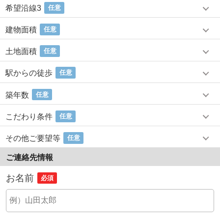
希望沿線3
任意
建物面積
任意
土地面積
任意
駅からの徒歩
任意
築年数
任意
こだわり条件
任意
その他ご要望等
任意
ご連絡先情報
お名前
必須