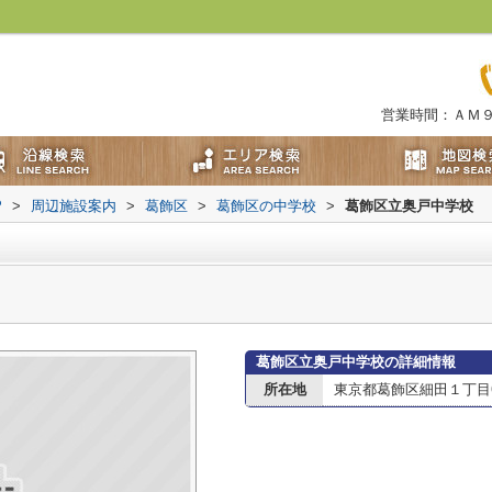
営業時間：ＡＭ
P
>
周辺施設案内
>
葛飾区
>
葛飾区の中学校
>
葛飾区立奥戸中学校
葛飾区立奥戸中学校の詳細情報
所在地
東京都葛飾区細田１丁目6