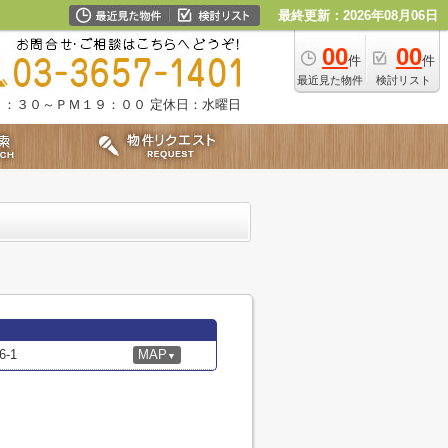
最終更新：2026年08月06日
00
00
件
件
最近見た物件
検討リスト
９：３０～ＰＭ１９：００
定休日：水曜日
-1
MAP
▼