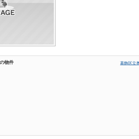
の物件
葛飾区立