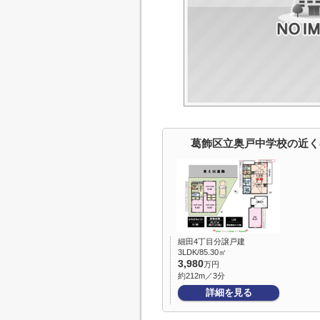
葛飾区立奥戸中学校の近く
細田4丁目分譲戸建
3LDK/85.30㎡
3,980
万円
約212m／3分
詳細を見る