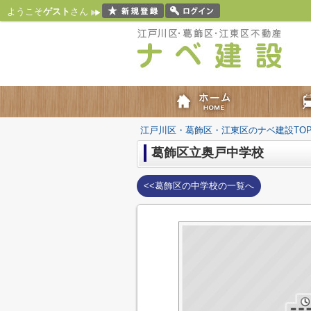
ようこそ
ゲスト
さん
江戸川区・葛飾区・江東区のナベ建設TO
葛飾区立奥戸中学校
<<葛飾区の中学校の一覧へ