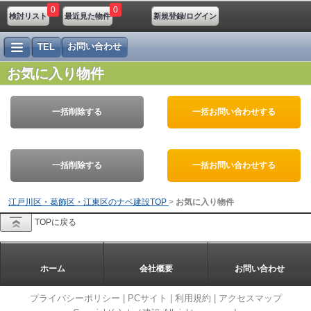
0
0
検討リスト
最近見た物件
新規登録/ログイン
お問い合わせ
TEL
お気に入り物件
一括削除する
一括お問い合わせする
一括削除する
一括お問い合わせする
江戸川区・葛飾区・江東区のナベ建設TOP
>
お気に入り物件
TOPに戻る
ホーム
会社概要
お問い合わせ
プライバシーポリシー
|
PCサイト
|
利用規約
|
アクセスマップ