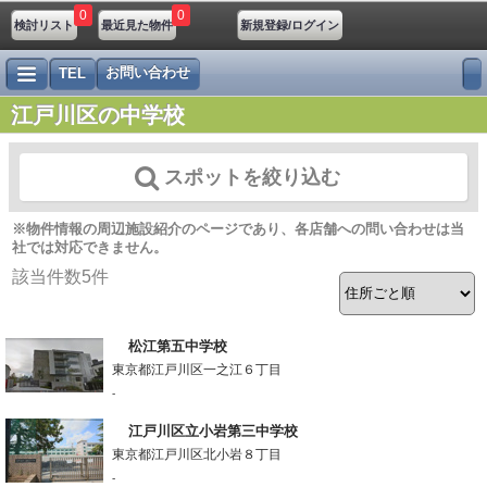
0
0
検討リスト
最近見た物件
新規登録/ログイン
お問い合わせ
TEL
江戸川区の中学校
スポットを絞り込む
※物件情報の周辺施設紹介のページであり、各店舗への問い合わせは当
社では対応できません。
該当件数
5
件
松江第五中学校
東京都江戸川区一之江６丁目
-
江戸川区立小岩第三中学校
東京都江戸川区北小岩８丁目
-